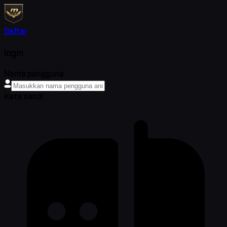
Daftar
login
Nama pengguna
Kata sandi