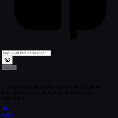
Masuk
*
Jika Anda mengalami Kesulitan saat login, Silahkan
hubungi kami di Live Chat untuk Membantu anda
selanjutnya
home