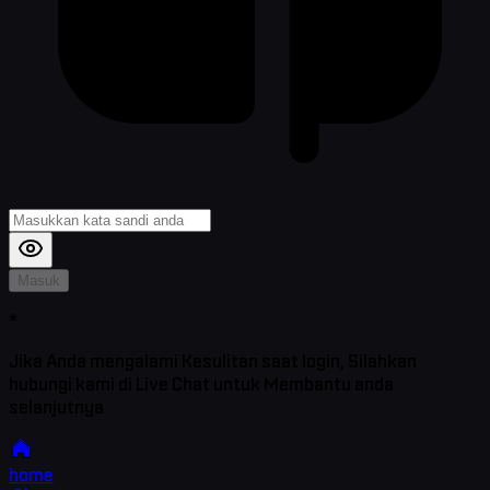
Masuk
*
Jika Anda mengalami Kesulitan saat login, Silahkan
hubungi kami di Live Chat untuk Membantu anda
selanjutnya
home