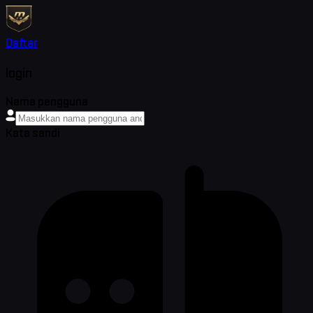
Daftar
login
Nama pengguna
Kata sandi