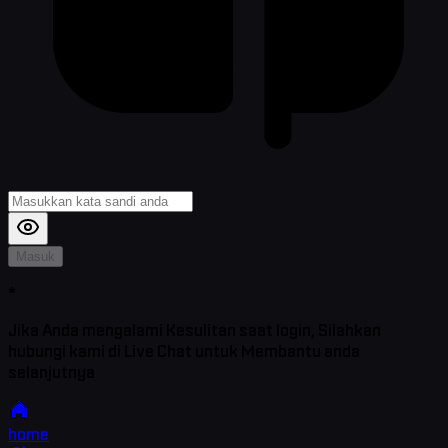
Masuk
*
Jika Anda mengalami Kesulitan saat login, Silahkan
hubungi kami di Live Chat untuk Membantu anda
selanjutnya
home