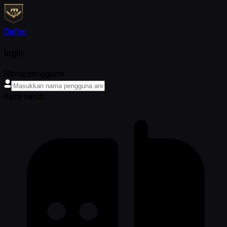
Daftar
login
Nama pengguna
Kata sandi