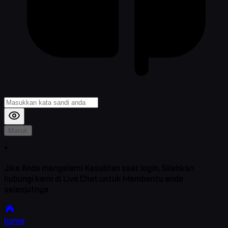
Masuk
*
Jika Anda mengalami Kesulitan saat login, Silahkan
hubungi kami di Live Chat untuk Membantu anda
selanjutnya
home