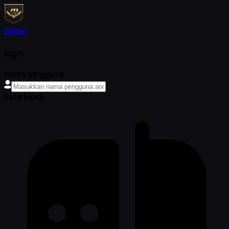
Daftar
login
Nama pengguna
Kata sandi