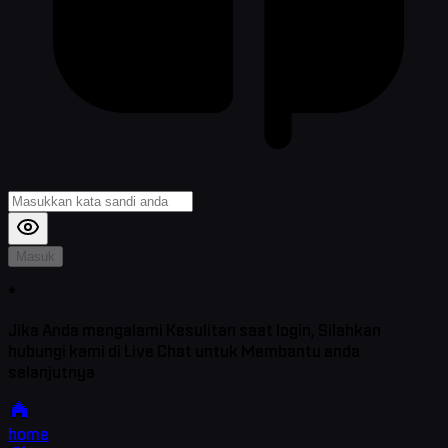
Masuk
*
Jika Anda mengalami Kesulitan saat login, Silahkan
hubungi kami di Live Chat untuk Membantu anda
selanjutnya
home