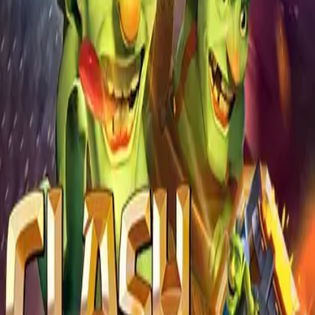
sering meraih kemenangan besar memiliki rahasia tertentu
yang membantu mereka mengoptimalkan peluang menang
mereka. Salah satu rahasia utama mereka adalah
pemahaman mendalam tentang permainan dan cara
membaca pola.
Selain itu, pemain pro di MAXISTOTO sering kali
memanfaatkan
fitur-fitur khusus
yang ada di situs, seperti
bonus dan promosi yang ditawarkan. Dengan
menggunakan strategi yang tepat, mereka bisa
menggandakan kemenangan mereka hanya dengan
memanfaatkan promosi yang ada. Mereka tahu kapan
waktu yang tepat untuk mengambil risiko, dan kapan
saatnya untuk bermain aman dan mengamankan
keuntungan mereka.
Salah satu rahasia lainnya adalah kemampuan untuk
mengelola modal dengan bijak. Pemain pro selalu bermain
dengan pendekatan yang terencana, memastikan bahwa