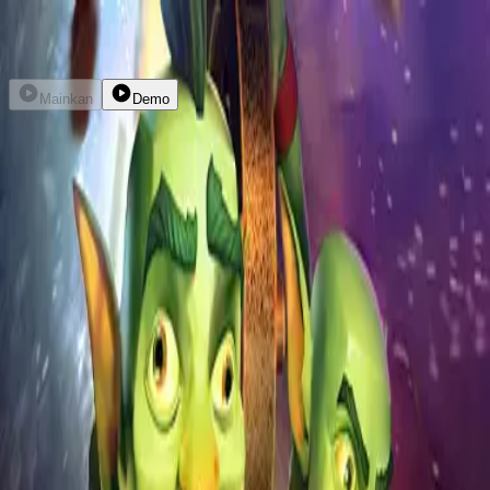
Daftar
Masuk
Mainkan
Demo
Clash of Clans Crash Mania SUPER RICH
supercell
kembali
MAXISTOTO Rahasia
Kemenangan Pemain Pro
yang Jarang Diketahui Orang
Bagi banyak pemain yang sudah berpengalaman,
kemenangan besar di
MAXISTOTO
bukan hanya soal
keberuntungan semata, tetapi juga melibatkan strategi
cerdas yang jarang diketahui orang. Pemain pro yang