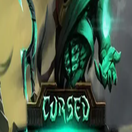
sering meraih kemenangan besar memiliki rahasia tertentu
yang membantu mereka mengoptimalkan peluang menang
mereka. Salah satu rahasia utama mereka adalah
pemahaman mendalam tentang permainan dan cara
membaca pola.
Selain itu, pemain pro di MAXISTOTO sering kali
memanfaatkan
fitur-fitur khusus
yang ada di situs, seperti
bonus dan promosi yang ditawarkan. Dengan
menggunakan strategi yang tepat, mereka bisa
menggandakan kemenangan mereka hanya dengan
memanfaatkan promosi yang ada. Mereka tahu kapan
waktu yang tepat untuk mengambil risiko, dan kapan
saatnya untuk bermain aman dan mengamankan
keuntungan mereka.
Salah satu rahasia lainnya adalah kemampuan untuk
mengelola modal dengan bijak. Pemain pro selalu bermain
dengan pendekatan yang terencana, memastikan bahwa