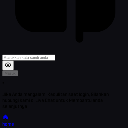
Masuk
*
Jika Anda mengalami Kesulitan saat login, Silahkan
hubungi kami di Live Chat untuk Membantu anda
selanjutnya
home