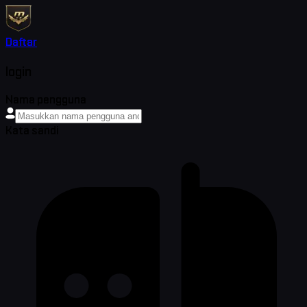
Daftar
login
Nama pengguna
Kata sandi