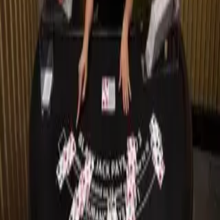
mereka tidak pernah kehilangan lebih dari yang mereka
mampu. Mereka tahu betul bagaimana cara mengelola
taruhan mereka agar tetap bisa bertahan dalam jangka
panjang dan tetap memperoleh keuntungan dari setiap
permainan.
Pemahaman tentang
statistik dan analisis
data juga
menjadi kunci kemenangan bagi banyak pemain pro.
Mereka tidak hanya bermain berdasarkan intuisi, tetapi
menggunakan informasi dan data yang mereka kumpulkan
selama bermain untuk membuat keputusan taruhan yang
lebih akurat. Dengan cara ini, mereka lebih mampu
memprediksi hasil permainan dan meningkatkan peluang
mereka untuk menang.
Bergabung dengan MAXISTOTO dan mempelajari
rahasia
kemenangan
ini bisa menjadi langkah pertama Anda untuk
menjadi pemain yang lebih baik. Dengan pemahaman yang