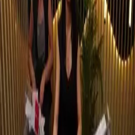
sering meraih kemenangan besar memiliki rahasia tertentu
yang membantu mereka mengoptimalkan peluang menang
mereka. Salah satu rahasia utama mereka adalah
pemahaman mendalam tentang permainan dan cara
membaca pola.
Selain itu, pemain pro di MAXISTOTO sering kali
memanfaatkan
fitur-fitur khusus
yang ada di situs, seperti
bonus dan promosi yang ditawarkan. Dengan
menggunakan strategi yang tepat, mereka bisa
menggandakan kemenangan mereka hanya dengan
memanfaatkan promosi yang ada. Mereka tahu kapan
waktu yang tepat untuk mengambil risiko, dan kapan
saatnya untuk bermain aman dan mengamankan
keuntungan mereka.
Salah satu rahasia lainnya adalah kemampuan untuk
mengelola modal dengan bijak. Pemain pro selalu bermain
dengan pendekatan yang terencana, memastikan bahwa