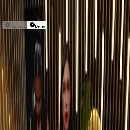
Daftar
Masuk
Mainkan
Demo
Dynasty Classic Blackjack 5
evolutiongaming
kembali
MAXISTOTO Rahasia
Kemenangan Pemain Pro
yang Jarang Diketahui Orang
Bagi banyak pemain yang sudah berpengalaman,
kemenangan besar di
MAXISTOTO
bukan hanya soal
keberuntungan semata, tetapi juga melibatkan strategi
cerdas yang jarang diketahui orang. Pemain pro yang