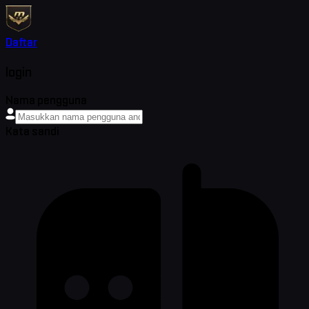
Daftar
login
Nama pengguna
Kata sandi