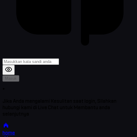
Masuk
*
Jika Anda mengalami Kesulitan saat login, Silahkan
hubungi kami di Live Chat untuk Membantu anda
selanjutnya
home