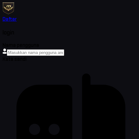
Daftar
login
Nama pengguna
Kata sandi