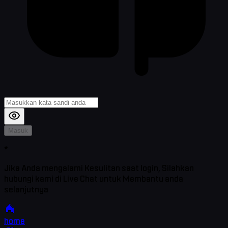
Masuk
*
Jika Anda mengalami Kesulitan saat login, Silahkan
hubungi kami di Live Chat untuk Membantu anda
selanjutnya
home