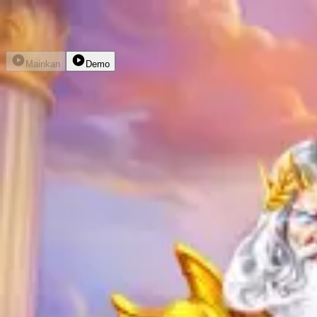
Daftar
Masuk
Mainkan
Demo
Gates of Olympus Super Scatter
pragmatic
kembali
MAXISTOTO Rahasia Kemenanga
Bagi banyak pemain yang sudah berpengalaman, kemenanga
diketahui orang. Pemain pro yang sering meraih kemenanga
utama mereka adalah pemahaman mendalam tentang perma
Selain itu, pemain pro di MAXISTOTO sering kali memanfaat
tepat, mereka bisa menggandakan kemenangan mereka hany
saatnya untuk bermain aman dan mengamankan keuntunga