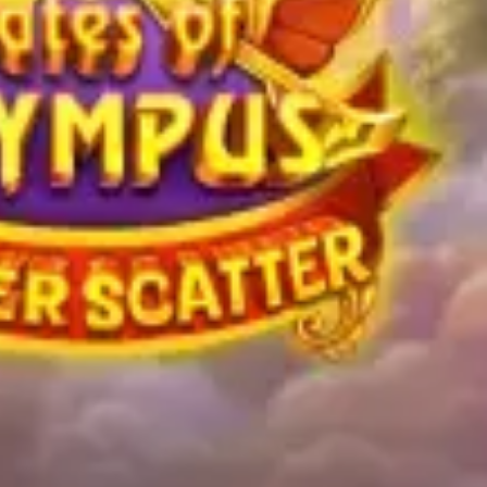
pendekatan yang terencana, memastikan bahwa mereka tidak
p bisa bertahan dalam jangka panjang dan tetap
nya bermain berdasarkan intuisi, tetapi menggunakan
 cara ini, mereka lebih mampu memprediksi hasil permainan
di pemain yang lebih baik. Dengan pemahaman yang tepat
t usaha dan pengetahuan, kemenangan besar bukanlah hal