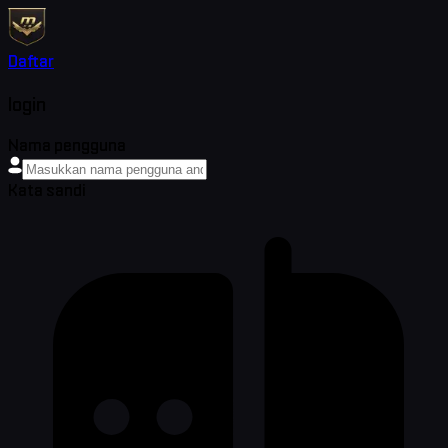
Daftar
login
Nama pengguna
Kata sandi