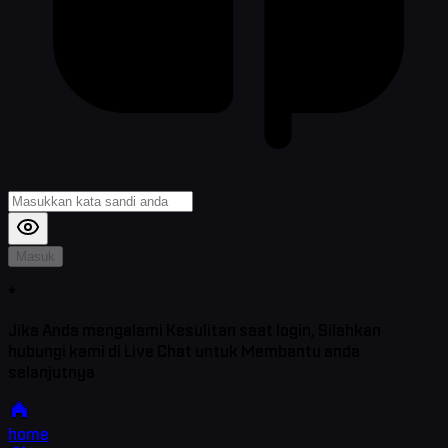
Masuk
*
Jika Anda mengalami Kesulitan saat login, Silahkan
hubungi kami di Live Chat untuk Membantu anda
selanjutnya
home