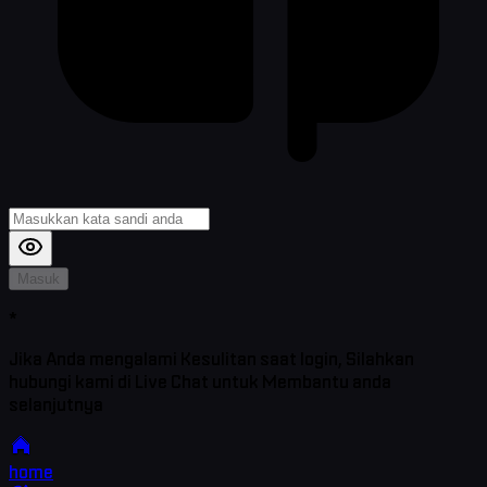
Masuk
*
Jika Anda mengalami Kesulitan saat login, Silahkan
hubungi kami di Live Chat untuk Membantu anda
selanjutnya
home