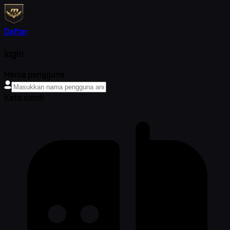
Daftar
login
Nama pengguna
Kata sandi