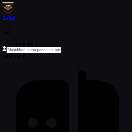
Daftar
login
Nama pengguna
Kata sandi