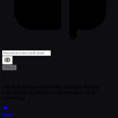
Masuk
*
Jika Anda mengalami Kesulitan saat login, Silahkan
hubungi kami di Live Chat untuk Membantu anda
selanjutnya
home