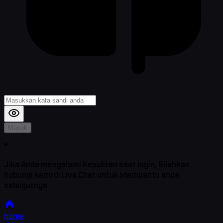
Masuk
*
Jika Anda mengalami Kesulitan saat login, Silahkan
hubungi kami di Live Chat untuk Membantu anda
selanjutnya
home