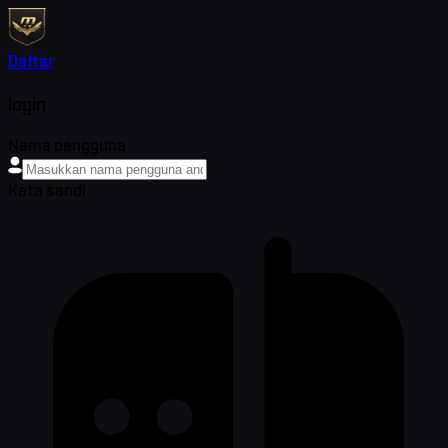
Daftar
login
Nama pengguna
Kata sandi