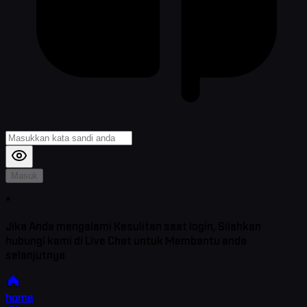
Masuk
*
Jika Anda mengalami Kesulitan saat login, Silahkan
hubungi kami di Live Chat untuk Membantu anda
selanjutnya
home