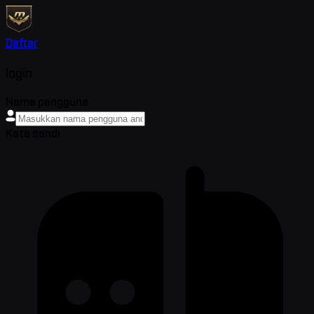
Daftar
login
Nama pengguna
Kata sandi