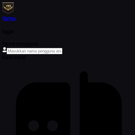
Daftar
login
Nama pengguna
Kata sandi