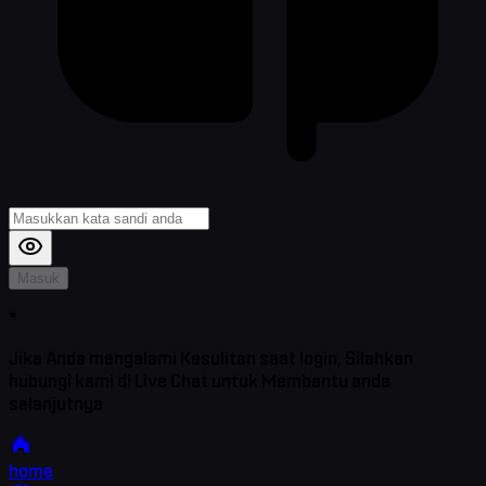
Masuk
*
Jika Anda mengalami Kesulitan saat login, Silahkan
hubungi kami di Live Chat untuk Membantu anda
selanjutnya
home