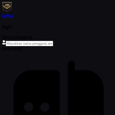
Daftar
login
Nama pengguna
Kata sandi