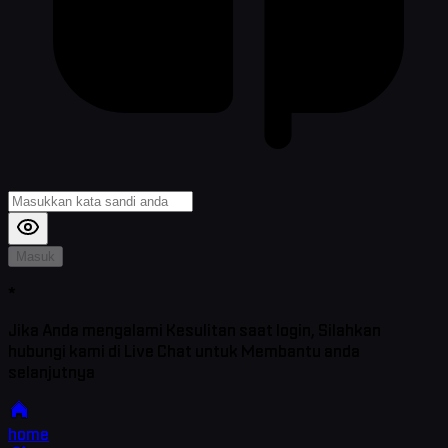
Masuk
*
Jika Anda mengalami Kesulitan saat login, Silahkan
hubungi kami di Live Chat untuk Membantu anda
selanjutnya
home