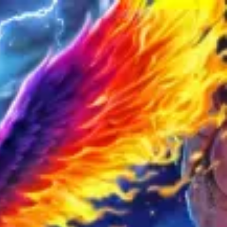
ketahui Orang
a, tetapi juga melibatkan strategi cerdas yang jarang
ngoptimalkan peluang menang mereka. Salah satu rahasia
romosi yang ditawarkan. Dengan menggunakan strategi yang
n waktu yang tepat untuk mengambil risiko, dan kapan