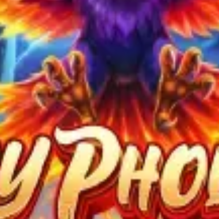
ola modal dengan bijak. Pemain pro selalu bermain dengan 
hu betul bagaimana cara mengelola taruhan mereka agar teta
i kunci kemenangan bagi banyak pemain pro. Mereka tidak ha
untuk membuat keputusan taruhan yang lebih akurat. Dengan
menangan
ini bisa menjadi langkah pertama Anda untuk menja
kemenangan besar seperti pemain pro lainnya. Dengan sediki