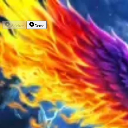
Daftar
Masuk
Mainkan
Demo
Lucky Phoenix
fatpanda
kembali
MAXISTOTO Rahasia Kemenanga
Bagi banyak pemain yang sudah berpengalaman, kemenanga
diketahui orang. Pemain pro yang sering meraih kemenanga
utama mereka adalah pemahaman mendalam tentang perma
Selain itu, pemain pro di MAXISTOTO sering kali memanfaat
tepat, mereka bisa menggandakan kemenangan mereka hany
saatnya untuk bermain aman dan mengamankan keuntunga