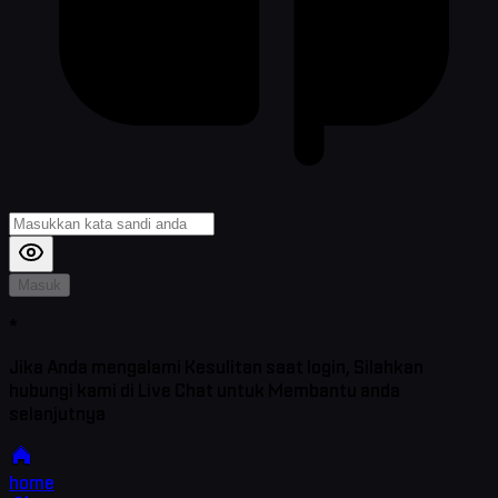
Masuk
*
Jika Anda mengalami Kesulitan saat login, Silahkan
hubungi kami di Live Chat untuk Membantu anda
selanjutnya
home