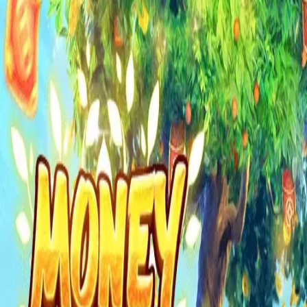
sering meraih kemenangan besar memiliki rahasia tertentu
yang membantu mereka mengoptimalkan peluang menang
mereka. Salah satu rahasia utama mereka adalah
pemahaman mendalam tentang permainan dan cara
membaca pola.
Selain itu, pemain pro di MAXISTOTO sering kali
memanfaatkan
fitur-fitur khusus
yang ada di situs, seperti
bonus dan promosi yang ditawarkan. Dengan
menggunakan strategi yang tepat, mereka bisa
menggandakan kemenangan mereka hanya dengan
memanfaatkan promosi yang ada. Mereka tahu kapan
waktu yang tepat untuk mengambil risiko, dan kapan
saatnya untuk bermain aman dan mengamankan
keuntungan mereka.
Salah satu rahasia lainnya adalah kemampuan untuk
mengelola modal dengan bijak. Pemain pro selalu bermain
dengan pendekatan yang terencana, memastikan bahwa