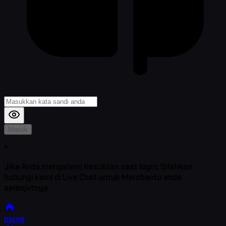
Masuk
*
Jika Anda mengalami Kesulitan saat login, Silahkan
hubungi kami di Live Chat untuk Membantu anda
selanjutnya
home