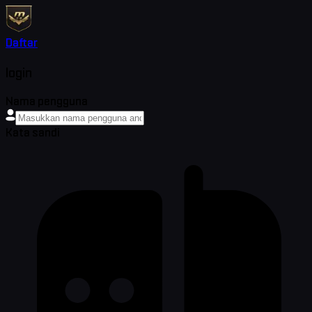
Daftar
login
Nama pengguna
Kata sandi