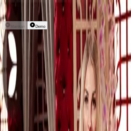
Daftar
Masuk
Mainkan
Demo
No Commission Baccarat
evolutiongaming
kembali
MAXISTOTO Rahasia
Kemenangan Pemain Pro
yang Jarang Diketahui Orang
Bagi banyak pemain yang sudah berpengalaman,
kemenangan besar di
MAXISTOTO
bukan hanya soal
keberuntungan semata, tetapi juga melibatkan strategi
cerdas yang jarang diketahui orang. Pemain pro yang