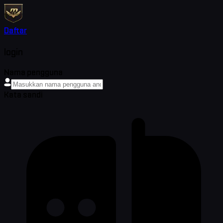
Daftar
login
Nama pengguna
Kata sandi