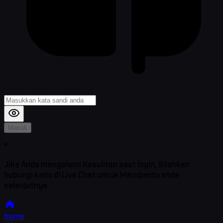
Masuk
*
Jika Anda mengalami Kesulitan saat login, Silahkan
hubungi kami di Live Chat untuk Membantu anda
selanjutnya
home