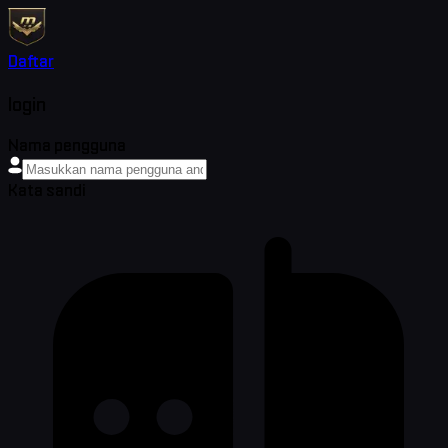
Daftar
login
Nama pengguna
Kata sandi