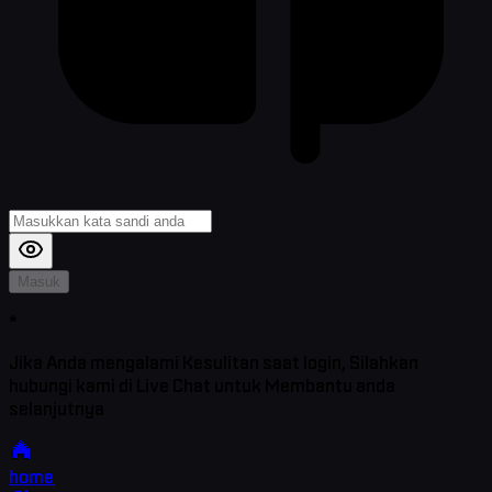
Masuk
*
Jika Anda mengalami Kesulitan saat login, Silahkan
hubungi kami di Live Chat untuk Membantu anda
selanjutnya
home