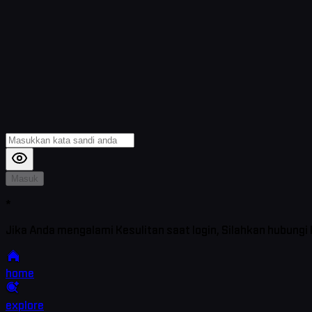
Masuk
*
Jika Anda mengalami Kesulitan saat login, Silahkan hubungi
home
explore