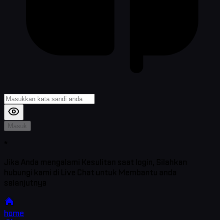
Masuk
*
Jika Anda mengalami Kesulitan saat login, Silahkan
hubungi kami di Live Chat untuk Membantu anda
selanjutnya
home