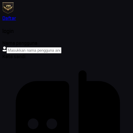
Daftar
login
Nama pengguna
Kata sandi