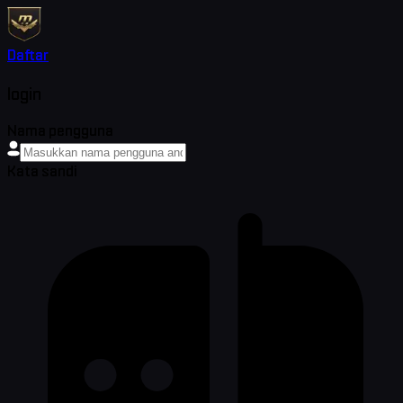
Daftar
login
Nama pengguna
Kata sandi