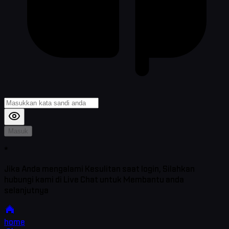
Masuk
*
Jika Anda mengalami Kesulitan saat login, Silahkan
hubungi kami di Live Chat untuk Membantu anda
selanjutnya
home