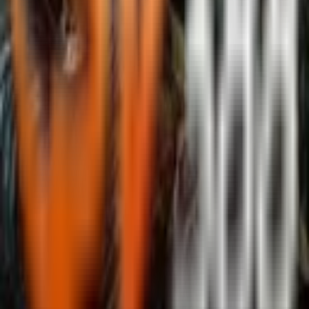
Salah satu rahasia lainnya adalah kemampuan untuk
mengelola modal dengan bijak. Pemain pro selalu bermain
dengan pendekatan yang terencana, memastikan bahwa
mereka tidak pernah kehilangan lebih dari yang mereka
mampu. Mereka tahu betul bagaimana cara mengelola
taruhan mereka agar tetap bisa bertahan dalam jangka
panjang dan tetap memperoleh keuntungan dari setiap
permainan.
Pemahaman tentang
statistik dan analisis
data juga
menjadi kunci kemenangan bagi banyak pemain pro.
Mereka tidak hanya bermain berdasarkan intuisi, tetapi
menggunakan informasi dan data yang mereka kumpulkan
selama bermain untuk membuat keputusan taruhan yang
lebih akurat. Dengan cara ini, mereka lebih mampu
memprediksi hasil permainan dan meningkatkan peluang
mereka untuk menang.