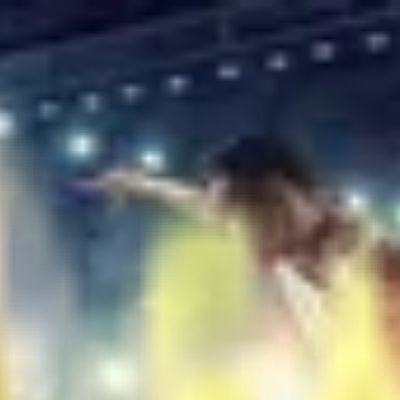
n Pemain Pro yang Jarang Di
n besar di
MAXISTOTO
bukan hanya soal keberuntungan semat