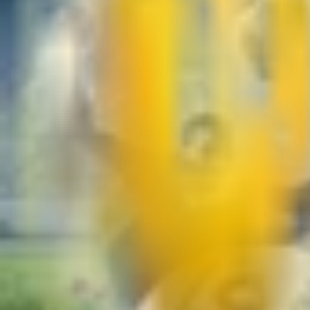
diketahui orang. Pemain pro yang sering meraih kemenanga
utama mereka adalah pemahaman mendalam tentang perma
Selain itu, pemain pro di MAXISTOTO sering kali memanfaat
tepat, mereka bisa menggandakan kemenangan mereka hany
saatnya untuk bermain aman dan mengamankan keuntunga
Salah satu rahasia lainnya adalah kemampuan untuk mengel
pernah kehilangan lebih dari yang mereka mampu. Mereka ta
memperoleh keuntungan dari setiap permainan.
Pemahaman tentang
statistik dan analisis
data juga menjad
informasi dan data yang mereka kumpulkan selama bermain 
dan meningkatkan peluang mereka untuk menang.