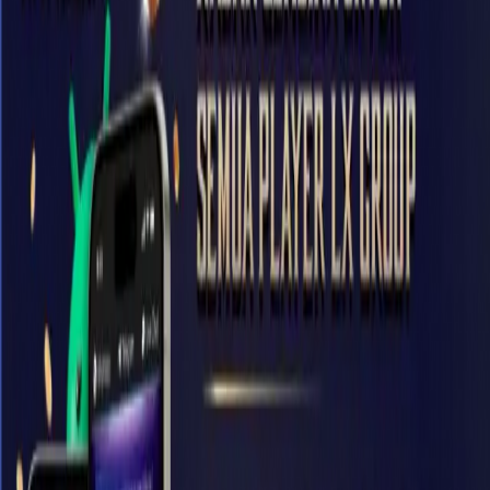
4. Konfirmasi dengan cara Kirim screenshot APK, bukti
deposit, & UserID ke Via Admin WA / Live Chat di Situs
tempat anda bermain
5.Hanya bisa claim Bonus 1x dalam satu akun
💸 Setelah Dikonfirmasi, saldo Rp 5.000 langsung
ditambahkan ke akun kamu!
📥 Ayo download sekarang dan rasakan pengalaman
bermain yang lebih praktis, aman, dan menguntungkan
bersama LXGROUP!!
MAXISTOTO Rahasia
Kemenangan Pemain Pro
yang Jarang Diketahui Orang