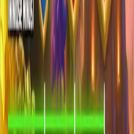
yang membantu mereka mengoptimalkan peluang menang
mereka. Salah satu rahasia utama mereka adalah
pemahaman mendalam tentang permainan dan cara
membaca pola.
Selain itu, pemain pro di MAXISTOTO sering kali
memanfaatkan
fitur-fitur khusus
yang ada di situs, seperti
bonus dan promosi yang ditawarkan. Dengan
menggunakan strategi yang tepat, mereka bisa
menggandakan kemenangan mereka hanya dengan
memanfaatkan promosi yang ada. Mereka tahu kapan
waktu yang tepat untuk mengambil risiko, dan kapan
saatnya untuk bermain aman dan mengamankan
keuntungan mereka.
Salah satu rahasia lainnya adalah kemampuan untuk
mengelola modal dengan bijak. Pemain pro selalu bermain
dengan pendekatan yang terencana, memastikan bahwa