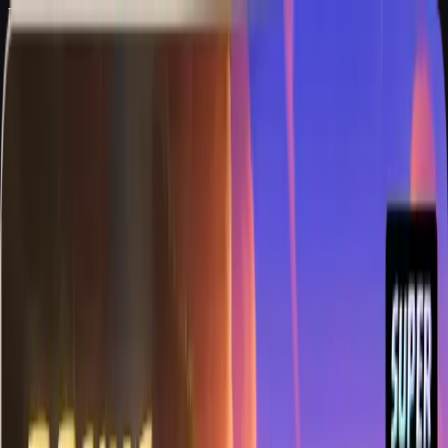
Daftar
Masuk
kembali
Detail Promosi
Cashback Spesial – Super Rich
Promosi Cashback ini hanya untuk:
• PERMAINAN: Semua Game Provider Super Rich.
CASHBACK
• Cashback berdasarkan jumlah kekalahan:
• 30% : Lebih dari Rp 10.000.000.