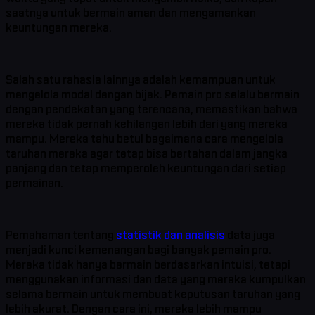
saatnya untuk bermain aman dan mengamankan
keuntungan mereka.
Salah satu rahasia lainnya adalah kemampuan untuk
mengelola modal dengan bijak. Pemain pro selalu bermain
dengan pendekatan yang terencana, memastikan bahwa
mereka tidak pernah kehilangan lebih dari yang mereka
mampu. Mereka tahu betul bagaimana cara mengelola
taruhan mereka agar tetap bisa bertahan dalam jangka
panjang dan tetap memperoleh keuntungan dari setiap
permainan.
Pemahaman tentang
statistik dan analisis
data juga
menjadi kunci kemenangan bagi banyak pemain pro.
Mereka tidak hanya bermain berdasarkan intuisi, tetapi
menggunakan informasi dan data yang mereka kumpulkan
selama bermain untuk membuat keputusan taruhan yang
lebih akurat. Dengan cara ini, mereka lebih mampu