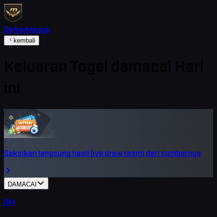
Daftar
Masuk
kembali
Keluaran Togel
damacai
Hari
ini
Saksikan langsung hasil live draw resmi dari sumbernya
DAMACAI
DM