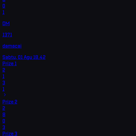
0
1
DM
1371
damacai
Sabtu, 01 Agu
18.42
Prize
1
2
1
3
1
Prize
2
2
8
0
3
Prize
3