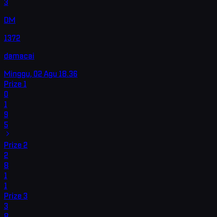
3
DM
1372
damacai
Minggu, 02 Agu
18.36
Prize
1
0
1
9
5
Prize
2
2
8
1
1
Prize
3
3
8