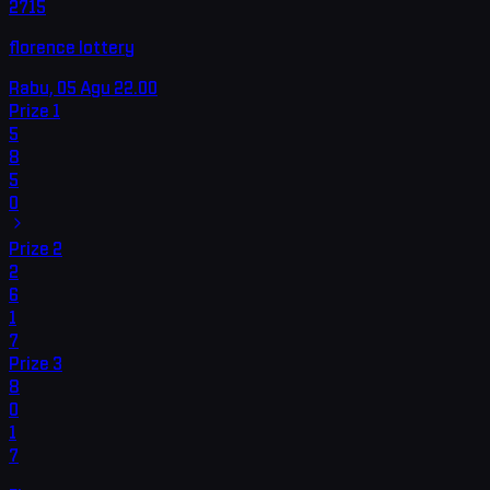
2715
florence lottery
Rabu, 05 Agu
22.00
Prize
1
5
8
5
0
Prize
2
2
6
1
7
Prize
3
8
0
1
7