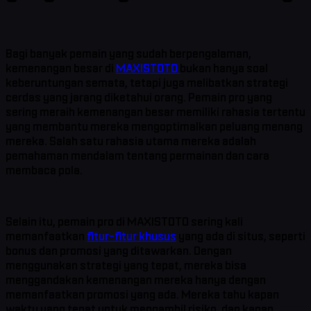
Bagi banyak pemain yang sudah berpengalaman,
kemenangan besar di
MAXISTOTO
bukan hanya soal
keberuntungan semata, tetapi juga melibatkan strategi
cerdas yang jarang diketahui orang. Pemain pro yang
sering meraih kemenangan besar memiliki rahasia tertentu
yang membantu mereka mengoptimalkan peluang menang
mereka. Salah satu rahasia utama mereka adalah
pemahaman mendalam tentang permainan dan cara
membaca pola.
Selain itu, pemain pro di MAXISTOTO sering kali
memanfaatkan
fitur-fitur khusus
yang ada di situs, seperti
bonus dan promosi yang ditawarkan. Dengan
menggunakan strategi yang tepat, mereka bisa
menggandakan kemenangan mereka hanya dengan
memanfaatkan promosi yang ada. Mereka tahu kapan
waktu yang tepat untuk mengambil risiko, dan kapan