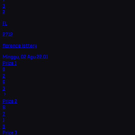
3
2
FL
2712
florence lottery
Minggu, 02 Agu
22.01
Prize
1
0
2
6
3
Prize
2
8
7
1
9
Prize
3