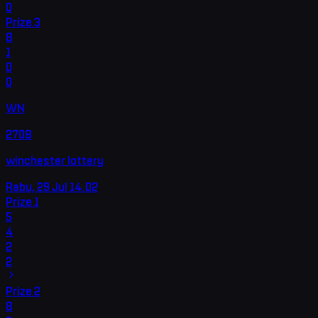
0
Prize
3
8
1
0
0
WN
2708
winchester lottery
Rabu, 29 Jul
14.02
Prize
1
5
4
2
2
Prize
2
8