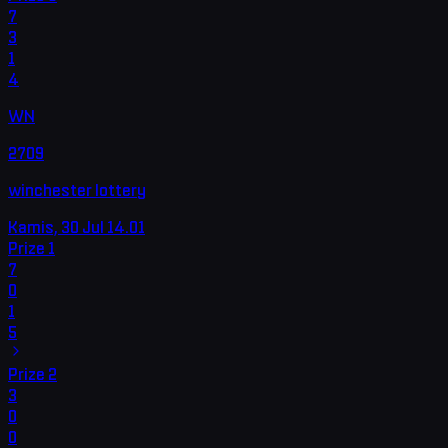
7
3
1
4
WN
2709
winchester lottery
Kamis, 30 Jul
14.01
Prize
1
7
0
1
5
Prize
2
3
0
0