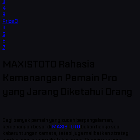
0
4
6
Prize
3
0
6
8
7
MAXISTOTO Rahasia
Kemenangan Pemain Pro
yang Jarang Diketahui Orang
Bagi banyak pemain yang sudah berpengalaman,
kemenangan besar di
MAXISTOTO
bukan hanya soal
keberuntungan semata, tetapi juga melibatkan strategi
cerdas yang jarang diketahui orang. Pemain pro yang