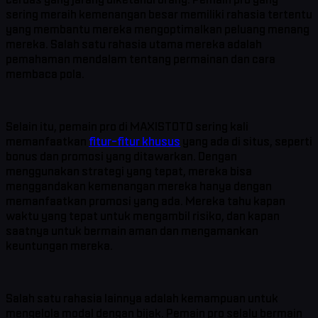
sering meraih kemenangan besar memiliki rahasia tertentu
yang membantu mereka mengoptimalkan peluang menang
mereka. Salah satu rahasia utama mereka adalah
pemahaman mendalam tentang permainan dan cara
membaca pola.
Selain itu, pemain pro di MAXISTOTO sering kali
memanfaatkan
fitur-fitur khusus
yang ada di situs, seperti
bonus dan promosi yang ditawarkan. Dengan
menggunakan strategi yang tepat, mereka bisa
menggandakan kemenangan mereka hanya dengan
memanfaatkan promosi yang ada. Mereka tahu kapan
waktu yang tepat untuk mengambil risiko, dan kapan
saatnya untuk bermain aman dan mengamankan
keuntungan mereka.
Salah satu rahasia lainnya adalah kemampuan untuk
mengelola modal dengan bijak. Pemain pro selalu bermain