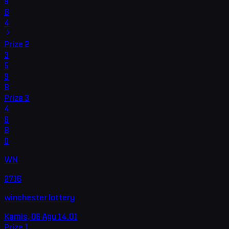
9
8
4
Prize
2
3
5
9
8
Prize
3
4
6
8
0
WN
2716
winchester lottery
Kamis, 06 Agu
14.01
Prize
1