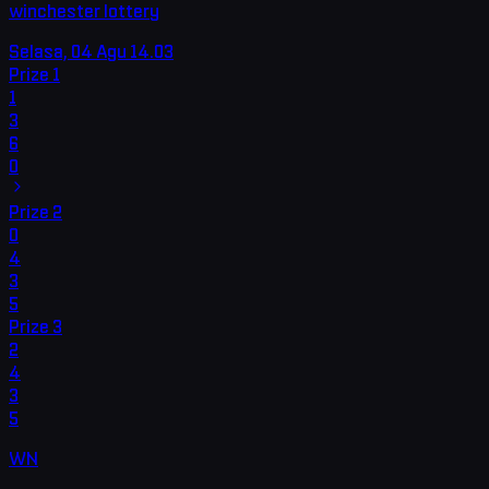
winchester lottery
Selasa, 04 Agu
14.03
Prize
1
1
3
6
0
Prize
2
0
4
3
5
Prize
3
2
4
3
5
WN