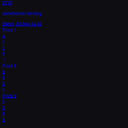
2713
winchester lottery
Senin, 03 Agu
14.01
Prize
1
4
1
1
2
Prize
2
6
2
5
1
Prize
3
5
2
9
0