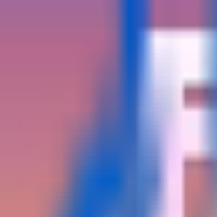
Daftar
Masuk
casino
Cari Permainan
limbo+
tombstone rip
koi gate
fire in the hole 3
world cup 2026
crash game
for you
slot
live casino
4
arcade
fishing
2603
635
104
21
Provider :
All
Clash of Clans Super Mines SUPER RICH
SUPER RICH
Thai HILO
CQ9
Soccer Striker
Microgaming