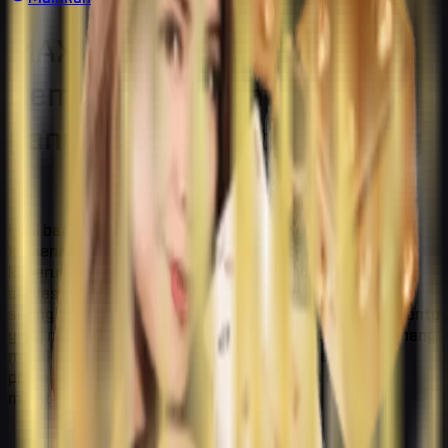
MAXISTOTO Rahasia
Kemenangan Pemain Pro
yang Jarang Diketahui Orang
Bagi banyak pemain yang sudah berpengalaman,
kemenangan besar di
MAXISTOTO
bukan hanya soal
keberuntungan semata, tetapi juga melibatkan strategi
cerdas yang jarang diketahui orang. Pemain pro yang
sering meraih kemenangan besar memiliki rahasia tertentu
yang membantu mereka mengoptimalkan peluang menang
mereka. Salah satu rahasia utama mereka adalah
pemahaman mendalam tentang permainan dan cara
membaca pola.