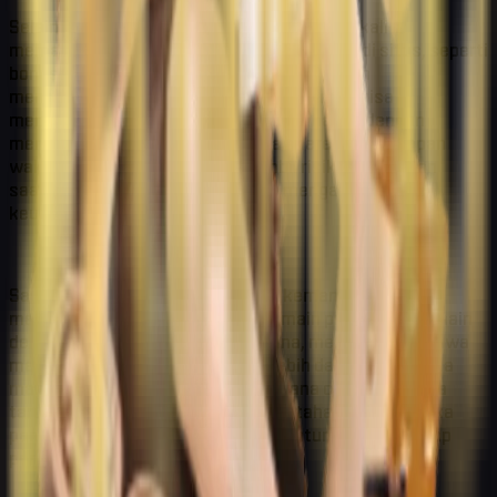
Selain itu, pemain pro di MAXISTOTO sering kali
memanfaatkan
fitur-fitur khusus
yang ada di situs, seperti
bonus dan promosi yang ditawarkan. Dengan
menggunakan strategi yang tepat, mereka bisa
menggandakan kemenangan mereka hanya dengan
memanfaatkan promosi yang ada. Mereka tahu kapan
waktu yang tepat untuk mengambil risiko, dan kapan
saatnya untuk bermain aman dan mengamankan
keuntungan mereka.
Salah satu rahasia lainnya adalah kemampuan untuk
mengelola modal dengan bijak. Pemain pro selalu bermain
dengan pendekatan yang terencana, memastikan bahwa
mereka tidak pernah kehilangan lebih dari yang mereka
mampu. Mereka tahu betul bagaimana cara mengelola
taruhan mereka agar tetap bisa bertahan dalam jangka
panjang dan tetap memperoleh keuntungan dari setiap
permainan.