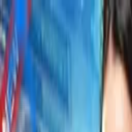
Daftar
Masuk
casino
Cari Permainan
limbo+
all stars - world cup 2026
tombstone rip
lightning roulette
clash of clans super rich
crash game
for you
slot
live casino
4
arcade
fishing
2603
635
104
21
Provider :
Wanmei
Filter :
TERKENAL
WmFishShrimpCrab
Wanmei