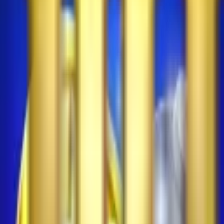
7 UP 7 DOWN
Jili
Number King
Jili
Joumey West M
Jili
Poker King
Jili
Big Small
Jili
iRich Bingo
Jili
Dragon & Tiger
Jili
Fortune Bingo
Jili
Bingo Carnaval
Jili
Calaca Bingo
Jili
Lucky Bingo
Jili
Super Bingo
Jili
Baccarat
Jili
West Hunter Bingo
Jili
Jackpot Bingo
Jili
Bingo Adventure
Jili
Go Goal Bingo
Jili
Win Drop
Jili
Golden Land
Jili
Color Game
Jili
Pappu
Jili