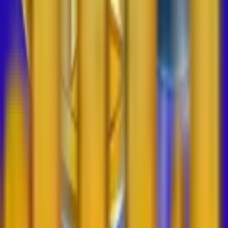
sering meraih kemenangan besar memiliki rahasia tertentu
yang membantu mereka mengoptimalkan peluang menang
mereka. Salah satu rahasia utama mereka adalah
pemahaman mendalam tentang permainan dan cara
membaca pola.
Selain itu, pemain pro di MAXISTOTO sering kali
memanfaatkan
fitur-fitur khusus
yang ada di situs, seperti
bonus dan promosi yang ditawarkan. Dengan
menggunakan strategi yang tepat, mereka bisa
menggandakan kemenangan mereka hanya dengan
memanfaatkan promosi yang ada. Mereka tahu kapan
waktu yang tepat untuk mengambil risiko, dan kapan
saatnya untuk bermain aman dan mengamankan
keuntungan mereka.
Salah satu rahasia lainnya adalah kemampuan untuk
mengelola modal dengan bijak. Pemain pro selalu bermain
dengan pendekatan yang terencana, memastikan bahwa