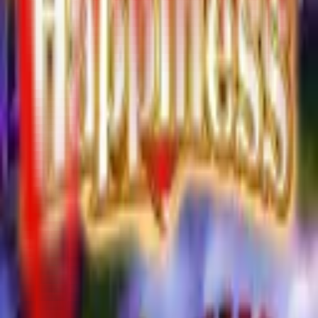
mereka tidak pernah kehilangan lebih dari yang mereka
mampu. Mereka tahu betul bagaimana cara mengelola
taruhan mereka agar tetap bisa bertahan dalam jangka
panjang dan tetap memperoleh keuntungan dari setiap
permainan.
Pemahaman tentang
statistik dan analisis
data juga
menjadi kunci kemenangan bagi banyak pemain pro.
Mereka tidak hanya bermain berdasarkan intuisi, tetapi
menggunakan informasi dan data yang mereka kumpulkan
selama bermain untuk membuat keputusan taruhan yang
lebih akurat. Dengan cara ini, mereka lebih mampu
memprediksi hasil permainan dan meningkatkan peluang
mereka untuk menang.
Bergabung dengan MAXISTOTO dan mempelajari
rahasia
kemenangan
ini bisa menjadi langkah pertama Anda untuk
menjadi pemain yang lebih baik. Dengan pemahaman yang