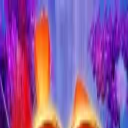
Daftar
Masuk
casino
Cari Permainan
duck hunters
clash of clans super rich
fire in the hole 3
fury of anubis
limbo+
crash game
for you
slot
live casino
4
arcade
fishing
2603
635
104
21
Provider :
One Game
Filter :
TERKENAL
Tom Yummy
One Game