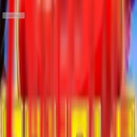
FaFa Babies
One Game
Double Happiness
One Game
Loading...
24
/
53
Game
Page
1
of
3
MAXISTOTO Rahasia
Kemenangan Pemain Pro
yang Jarang Diketahui Orang
Bagi banyak pemain yang sudah berpengalaman,
kemenangan besar di
MAXISTOTO
bukan hanya soal
keberuntungan semata, tetapi juga melibatkan strategi
cerdas yang jarang diketahui orang. Pemain pro yang