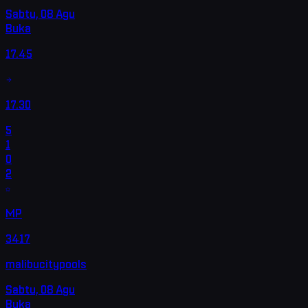
Sabtu, 08 Agu
Buka
17.45
17.30
5
1
0
2
MP
3417
malibucitypools
Sabtu, 08 Agu
Buka