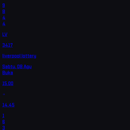
9
8
4
4
LV
3417
liverpool lottery
Sabtu, 08 Agu
Buka
15.00
14.45
1
6
3