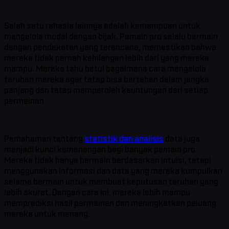
Salah satu rahasia lainnya adalah kemampuan untuk
mengelola modal dengan bijak. Pemain pro selalu bermain
dengan pendekatan yang terencana, memastikan bahwa
mereka tidak pernah kehilangan lebih dari yang mereka
mampu. Mereka tahu betul bagaimana cara mengelola
taruhan mereka agar tetap bisa bertahan dalam jangka
panjang dan tetap memperoleh keuntungan dari setiap
permainan.
Pemahaman tentang
statistik dan analisis
data juga
menjadi kunci kemenangan bagi banyak pemain pro.
Mereka tidak hanya bermain berdasarkan intuisi, tetapi
menggunakan informasi dan data yang mereka kumpulkan
selama bermain untuk membuat keputusan taruhan yang
lebih akurat. Dengan cara ini, mereka lebih mampu
memprediksi hasil permainan dan meningkatkan peluang
mereka untuk menang.