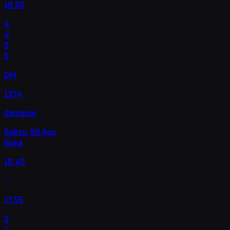
18.50
4
4
0
5
DM
1374
damacai
Sabtu, 08 Agu
Buka
18.45
17.55
2
1