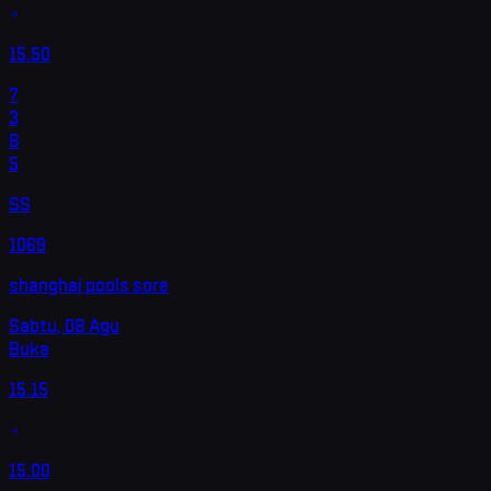
15.50
7
3
8
5
SS
1069
shanghai pools sore
Sabtu, 08 Agu
Buka
15.15
15.00