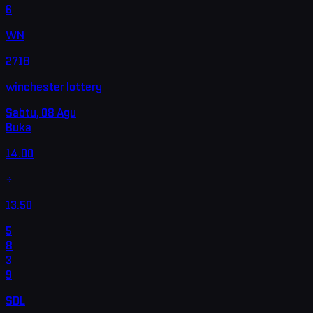
6
WN
2718
winchester lottery
Sabtu, 08 Agu
Buka
14.00
13.50
5
8
3
9
SDL