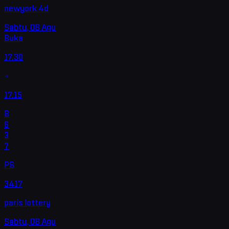
newyork 4d
Sabtu, 08 Agu
Buka
17.30
17.15
8
6
3
7
PS
3417
paris lottery
Sabtu, 08 Agu