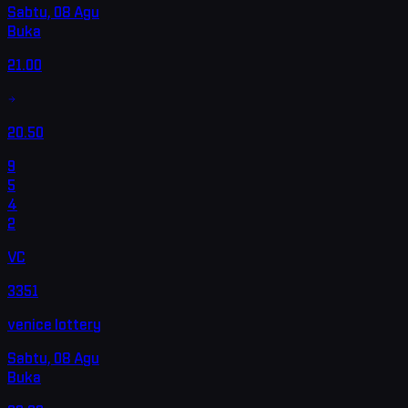
Sabtu, 08 Agu
Buka
21.00
20.50
9
5
4
2
VC
3351
venice lottery
Sabtu, 08 Agu
Buka