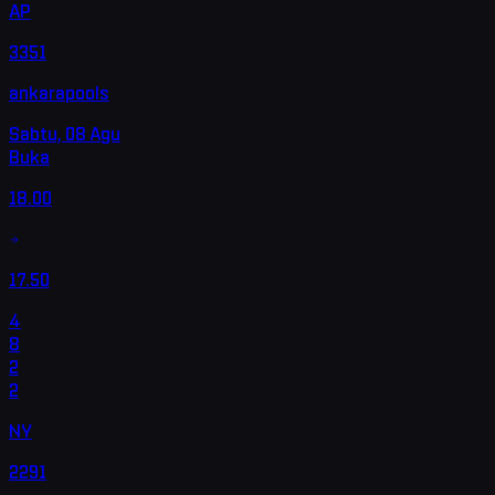
AP
3351
ankarapools
Sabtu, 08 Agu
Buka
18.00
17.50
4
8
2
2
NY
2291