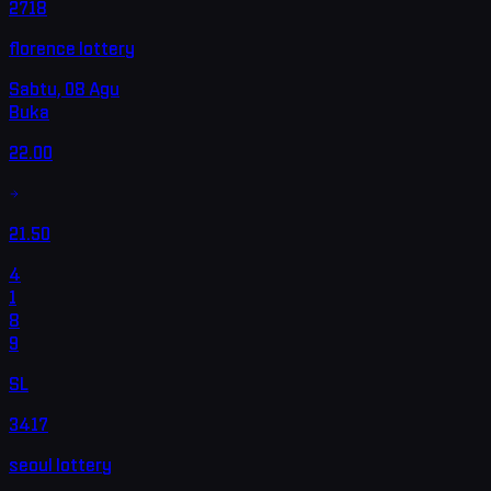
2718
florence lottery
Sabtu, 08 Agu
Buka
22.00
21.50
4
1
8
9
SL
3417
seoul lottery