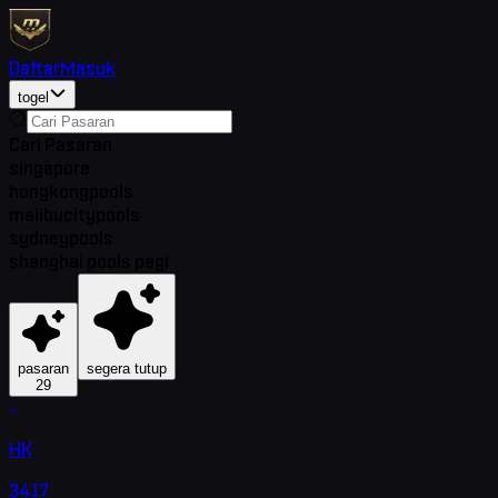
Daftar
Masuk
togel
Cari Pasaran
singapore
hongkongpools
malibucitypools
sydneypools
shanghai pools pagi
pasaran
segera tutup
29
HK
3417