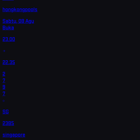
hongkongpools
Sabtu, 08 Agu
Buka
23.00
22.35
2
7
9
7
SG
2385
singapore