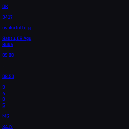
OK
3417
osaka lottery
Sabtu, 08 Agu
Buka
09.00
08.50
9
4
0
5
MC
3417