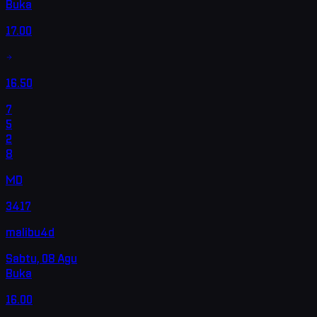
Buka
17.00
16.50
7
5
2
8
MD
3417
malibu4d
Sabtu, 08 Agu
Buka
16.00